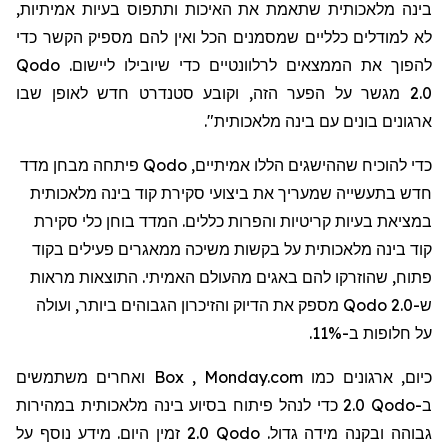
בינה מלאכותית שתאמת את האיכות ותתפוס בעיות אמיתיות,
לא למודלים כלליים שמסמנים
הכל
ואין להם מספיק הקשר כדי
להפוך את הממצאים לרלוונטיים כדי שיובילו ליישום.
Qodo
2.0
מגשר על הפער הזה, וקובע סטנדרט חדש לאופן שבו
ארגונים בונים עם בינה מלאכותית".
כדי להוכיח שההישגים הללו אמיתיים,
Qodo
פיתחה מבחן מדד
חדש בתעשייה שמעריך את ביצועי סקירת קוד בינה מלאכותית
במציאת בעיות קריטיות והפרות כללים. המדד בוחן כלי סקירת
קוד בינה מלאכותית על בקשות משיכה ממאגרים פעילים בקוד
פתוח, שהוזרקו להם באגים מהעולם האמיתי. התוצאות מראות
ש-
Qodo 2.0
מספק את הדיוק והזיכרון הגבוהים ביותר, ועולה
על חלופות ב-11%.
כיום, ארגונים כמו
Monday.com
,
Box
ואחרים משתמשים
ב-
Qodo
2.0 כדי לנהל פיתוח בסיוע בינה מלאכותית במהירות
גבוהה ובקנה מידה גדול.
Qodo
2.0 זמין היום. מידע נוסף על