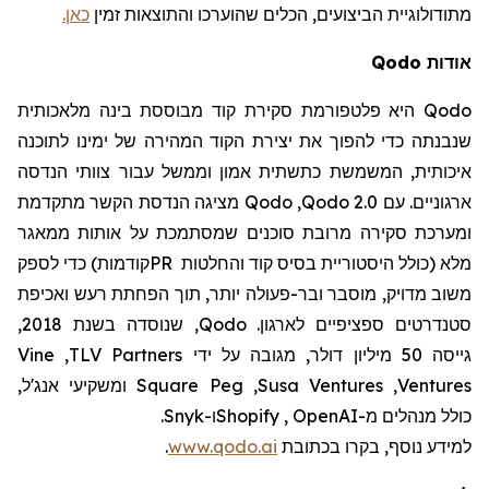
מתודולוגיית
הביצועים
, הכלים שהוערכו והתוצאות זמין
כאן.
אודות
Qodo
Qodo
היא פלטפורמת סקירת קוד מבוססת בינה מלאכותית
שנבנתה כדי להפוך את יצירת הקוד המהירה של ימינו לתוכנה
איכותית, המשמשת כתשתית אמון וממשל עבור צוותי הנדסה
ארגוניים. עם
Qodo 2.0
,
Qodo
מציגה הנדסת הקשר מתקדמת
ומערכת סקירה מרובת סוכנים שמסתמכת על אותות ממאגר
מלא (כולל היסטוריית בסיס קוד והחלטות
PR
קודמות) כדי לספק
משוב מדויק, מוסבר ובר-פעולה יותר, תוך הפחתת רעש ואכיפת
סטנדרטים ספציפיים לארגון.
Qodo
, שנוסדה בשנת 2018,
גייסה 50 מיליון דולר, מגובה על ידי
TLV Partners
,
Vine
Ventures
,
Susa Ventures
,
Square Peg
ומשקיעי אנג'ל,
כולל מנהלים מ-
OpenAI
,
Shopify
ו-
Snyk
.
למידע נוסף, בקרו
בכתובת
www.qodo.ai
.