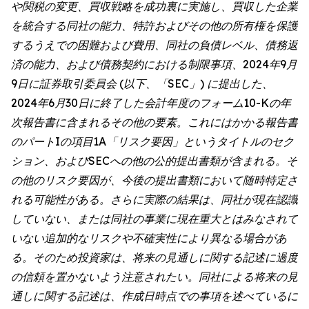
や関税の変更、買収戦略を成功裏に実施し、買収した企業
を統合する同社の能力、特許およびその他の所有権を保護
するうえでの困難および費用、同社の負債レベル、債務返
済の能力、および債務契約における制限事項、2024年9月
9日に証券取引委員会 (以下、「SEC」) に提出した、
2024年6月30日に終了した会計年度のフォーム10-Kの年
次報告書に含まれるその他の要素。これにはかかる報告書
のパートIの項目1A「リスク要因」というタイトルのセク
ション、およびSECへの他の公的提出書類が含まれる。そ
の他のリスク要因が、今後の提出書類において随時特定さ
れる可能性がある。さらに実際の結果は、同社が現在認識
していない、または同社の事業に現在重大とはみなされて
いない追加的なリスクや不確実性により異なる場合があ
る。そのため投資家は、将来の見通しに関する記述に過度
の信頼を置かないよう注意されたい。同社による将来の見
通しに関する記述は、作成日時点での事項を述べているに