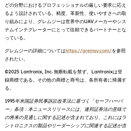
どの分野におけるプロフェッショナルの厳しい要求に応え
るよう設計されている。精度、革新性、使いやすさへの取
り組みにより、グレムジーは世界中のUAVメーカーやシス
テムインテグレーターにとって信頼できるパートナーとな
っている。
グレムジーの詳細については
https://gremsy.com/
を参照
されたい。
©2025 Lantronix, Inc. 無断転載を禁ず。Lantronixは登
録商標である。その他の商標と商号は、各所有者に帰属す
る。
1995年米国証券民事訴訟改革法に基づく「セーフハーバ
ー」条項：本ニュースリリースには、連邦証券法の意味で
の将来の見通しに関する記述が含まれており、これにはラ
ントロニクスの製品やリーダーシップに関連する記述が含