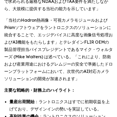
で求められる厳格なNDAAおよびTAA要件を満たしなが
ら、大規模に提供する当社の能力を示しています」
「当社のHadron熱画像・可視カメラモジュールおよび
Prismソフトウェアをラントロニクスのソリューションに
統合することで、エッジデバイスに高度な画像信号処理お
よびAI機能をもたらします」とテレダインFLIR OEMの
製品管理担当バイスプレジデントであるマイク・ウォルタ
ーズ (Mike Walters) は述べている。「これにより、防衛
および産業用途におけるグレムジーの安全で準拠したドロ
ーンプラットフォームにおいて、次世代のAI対応カメラ
ソリューションの開発が加速されます」
主要な戦略的・財務上のハイライト：
量産出荷開始
：ラントロニクスはすでに初期収益を上
げており、デザインインの勢いを実証している。
高利益率の機会
：ラントロニクスのソリューション