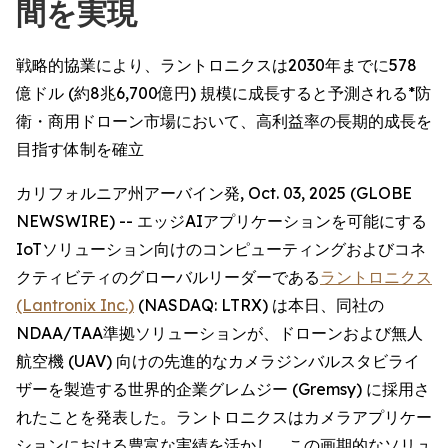
間を実現
戦略的協業により、ラントロニクスは2030年までに578
億ドル (約8兆6,700億円) 規模に成長すると予測される*防
衛・商用ドローン市場において、高利益率の長期的成長を
目指す体制を確立
カリフォルニア州アーバイン発, Oct. 03, 2025 (GLOBE
NEWSWIRE) -- エッジAIアプリケーションを可能にする
IoTソリューション向けのコンピューティングおよびコネ
クティビティのグローバルリーダーである
ラントロニクス
(Lantronix Inc.)
(NASDAQ: LTRX) は本日、同社の
NDAA/TAA準拠ソリューションが、ドローンおよび無人
航空機 (UAV) 向けの先進的なカメラジンバルスタビライ
ザーを製造する世界的企業グレムジー (Gremsy) に採用さ
れたことを発表した。ラントロニクスはカメラアプリケー
ションにおける豊富な実績を活かし、この画期的なソリュ