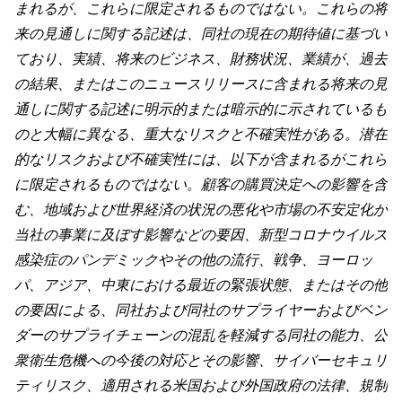
まれるが、これらに限定されるものではない。これらの将
来の見通しに関する記述は、同社の現在の期待値に基づい
ており、実績、将来のビジネス、財務状況、業績が、過去
の結果、またはこのニュースリリースに含まれる将来の見
通しに関する記述に明示的または暗示的に示されているも
のと大幅に異なる、重大なリスクと不確実性がある。潜在
的なリスクおよび不確実性には、以下が含まれるがこれら
に限定されるものではない。顧客の購買決定への影響を含
む、地域および世界経済の状況の悪化や市場の不安定化が
当社の事業に及ぼす影響などの要因、新型コロナウイルス
感染症のパンデミックやその他の流行、戦争、ヨーロッ
パ、アジア、中東における最近の緊張状態、またはその他
の要因による、同社および同社のサプライヤーおよびベン
ダーのサプライチェーンの混乱を軽減する同社の能力、公
衆衛生危機への今後の対応とその影響、サイバーセキュリ
ティリスク、適用される米国および外国政府の法律、規制