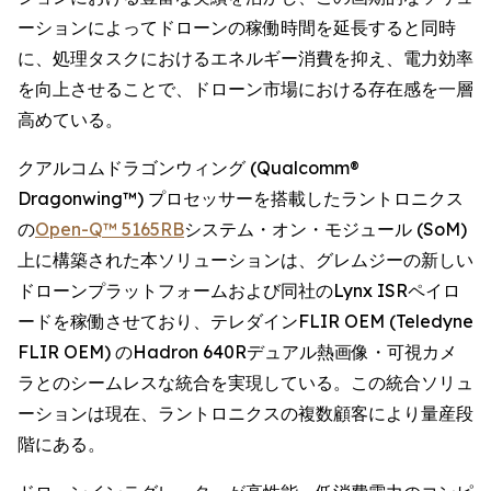
ーションによってドローンの稼働時間を延長すると同時
に、処理タスクにおけるエネルギー消費を抑え、電力効率
を向上させることで、ドローン市場における存在感を一層
高めている。
クアルコムドラゴンウィング (Qualcomm®
Dragonwing™) プロセッサーを搭載したラントロニクス
の
Open-Q™ 5165RB
システム・オン・モジュール (SoM)
上に構築された本ソリューションは、グレムジーの新しい
ドローンプラットフォームおよび同社のLynx ISRペイロ
ードを稼働させており、テレダインFLIR OEM (Teledyne
FLIR OEM) のHadron 640Rデュアル熱画像・可視カメ
ラとのシームレスな統合を実現している。この統合ソリュ
ーションは現在、ラントロニクスの複数顧客により量産段
階にある。