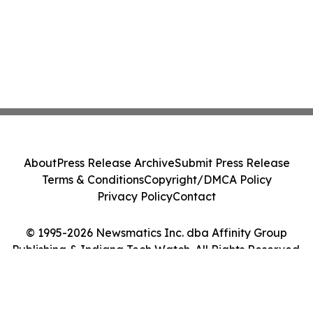
About
Press Release Archive
Submit Press Release
Terms & Conditions
Copyright/DMCA Policy
Privacy Policy
Contact
© 1995-2026 Newsmatics Inc. dba Affinity Group
Publishing & Indiana Tech Watch. All Rights Reserved.
Cookie Settings / Your Privacy Choices