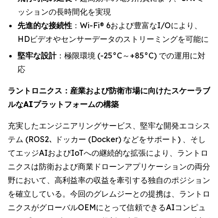
ッションの長時間化を実現
先進的な接続性
：Wi-Fi® 6および豊富なI/Oにより、
HDビデオやセンサーデータのストリーミングを可能に
堅牢な設計
：極限環境 (-25°C～+85°C) での運用に対
応
ラントロニクス：産業および防衛市場に向けたスケーラブ
ルなAIプラットフォームの構築
充実したエンジニアリングサービス、堅牢な開発エコシス
テム (ROS2､ ドッカー (Docker) などをサポート) 、そし
てエッジAIおよびIoTへの継続的な拡張により、ラントロ
ニクスは防衛および商業ドローンアプリケーションの両分
野において、高利益率の収益を牽引する独自のポジション
を確立している。今回のグレムジーとの提携は、ラントロ
ニクスがグローバルOEMにとって信頼できるAIコンピュ