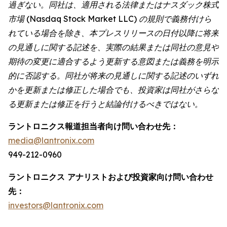
過ぎない。同社は、適用される法律またはナスダック株式
市場 (Nasdaq Stock Market LLC) の規則で義務付けら
れている場合を除き、本プレスリリースの日付以降に将来
の見通しに関する記述を、実際の結果または同社の意見や
期待の変更に適合するよう更新する意図または義務を明示
的に否認する。同社が将来の見通しに関する記述のいずれ
かを更新または修正した場合でも、投資家は同社がさらな
る更新または修正を行うと結論付けるべきではない。
ラントロニクス報道担当者向け問い合わせ先：
media@lantronix.com
949-212-0960
ラントロニクス アナリストおよび投資家向け問い合わせ
先：
investors@lantronix.com