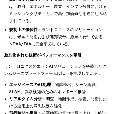
は、政府、エネルギー、農業、インフラ分野における
ミッションクリティカルで高付加価値な用途に組み込
まれている。
規制上の優位性
：ラントロニクスのソリューション
は、米国の防衛および連邦統合に必須の要件である
NDAA/TAAに完全準拠している。
差別化された技術がパフォーマンスを牽引
ラントロニクスのエッジAIソリューションを搭載したグ
レムジーのプラットフォームは以下を実現している：
エッジベースのAI処理
：物体検出、シーン認識、
SLAM、異常検知のためのオンボード推論
リアルタイム分析
：調査、地図作成、検査、防衛にお
ける運用上の意思決定を強化
飛行時間の延長
：超高効率の電力消費により、UAVミ